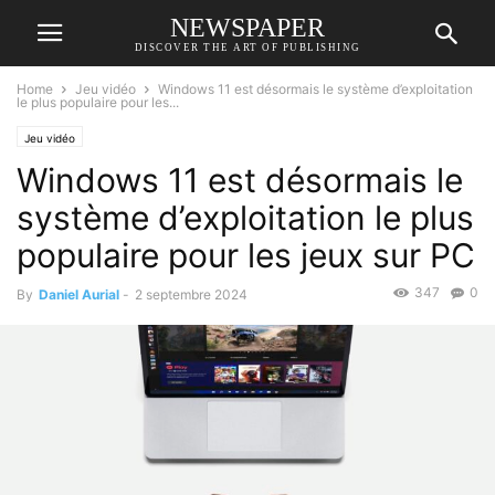
NEWSPAPER
DISCOVER THE ART OF PUBLISHING
Home
Jeu vidéo
Windows 11 est désormais le système d’exploitation
le plus populaire pour les...
Jeu vidéo
Windows 11 est désormais le
système d’exploitation le plus
populaire pour les jeux sur PC
347
0
By
Daniel Aurial
-
2 septembre 2024