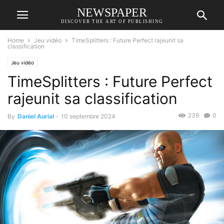
NEWSPAPER
DISCOVER THE ART OF PUBLISHING
Home
Jeu vidéo
TimeSplitters : Future Perfect rajeunit sa
classification
Jeu vidéo
TimeSplitters : Future Perfect
rajeunit sa classification
239
0
By
Daniel Aurial
-
10 septembre 2024