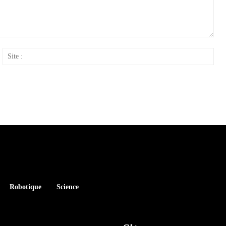
ail
Site
:
Robotique
Science