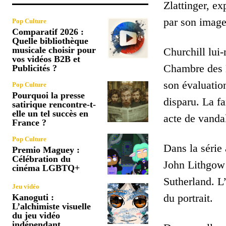
Zlattinger, e
par son image
Pop Culture
Comparatif 2026 :
Quelle bibliothèque
musicale choisir pour
Churchill lui
vos vidéos B2B et
Chambre des Lo
Publicités ?
son évaluatio
Pop Culture
Pourquoi la presse
disparu. La fa
satirique rencontre-t-
elle un tel succès en
acte de vanda
France ?
Pop Culture
Dans la série
Premio Maguey :
Célébration du
John Lithgow 
cinéma LGBTQ+
Sutherland. L’
Jeu vidéo
du portrait.
Kanoguti :
L’alchimiste visuelle
du jeu vidéo
indépendant