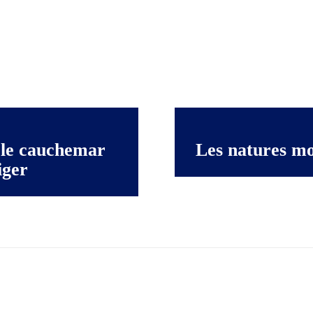
 le cauchemar
Les natures mo
iger