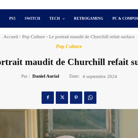
S
PS5
SWITCH
TECH
RETROGAMING
PC & COMPO
Accueil
Pop Culture
Le portrait maudit de Churchill refait surface
Pop Culture
rtrait maudit de Churchill refait s
Par :
Daniel Aurial
Date:
4 septembre 2024