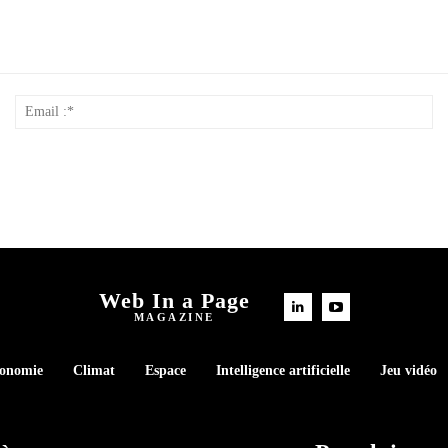
Nom
Em
*
:*
Web In a Page
MAGAZINE
conomie
Climat
Espace
Intelligence artificielle
Jeu vidéo