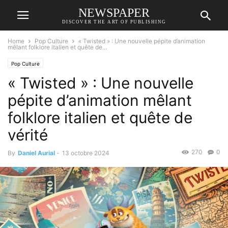
NEWSPAPER
DISCOVER THE ART OF PUBLISHING
Home
Pop Culture
« Twisted » : Une nouvelle pépite d’animation
mêlant folklore italien et quête de...
Pop Culture
« Twisted » : Une nouvelle
pépite d’animation mêlant
folklore italien et quête de
vérité
270
0
By
Daniel Aurial
-
13 octobre 2024