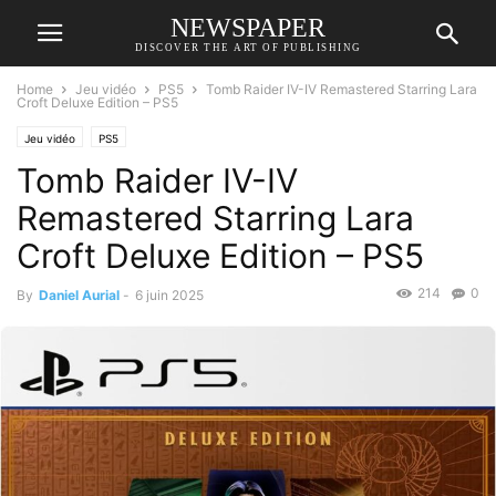
NEWSPAPER
DISCOVER THE ART OF PUBLISHING
Home
Jeu vidéo
PS5
Tomb Raider IV-IV Remastered Starring Lara
Croft Deluxe Edition – PS5
Jeu vidéo
PS5
Tomb Raider IV-IV
Remastered Starring Lara
Croft Deluxe Edition – PS5
214
0
By
Daniel Aurial
-
6 juin 2025