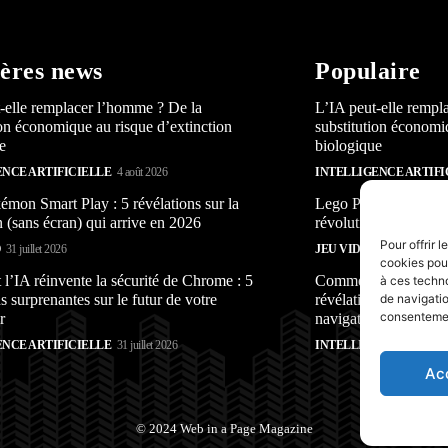
ères news
Populaire
-elle remplacer l’homme ? De la
L’IA peut-elle rempl
ion économique au risque d’extinction
substitution économi
e
biologique
ENCE ARTIFICIELLE
4 août 2026
INTELLIGENCE ARTIFI
mon Smart Play : 5 révélations sur la
Lego Pokémon Smart P
n (sans écran) qui arrive en 2026
révolution (sans écra
Pour offrir 
O
31 juillet 2026
JEU VIDÉO
31 juillet 2026
cookies pour
’IA réinvente la sécurité de Chrome : 5
Comment l’IA réinven
à ces techn
s surprenantes sur le futur de votre
révélations surprenan
de navigatio
consentement
r
navigateur
ENCE ARTIFICIELLE
31 juillet 2026
INTELLIGENCE ARTIFI
Ac
© 2024 Web in a Page Magazine