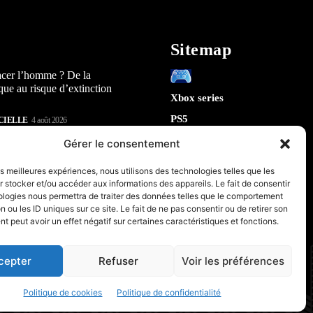
Sitemap
acer l’homme ? De la
que au risque d’extinction
Xbox series
PS5
CIELLE
4 août 2026
Switch
lay : 5 révélations sur la
Gérer le consentement
n) qui arrive en 2026
Tech
les meilleures expériences, nous utilisons des technologies telles que les
IA
 stocker et/ou accéder aux informations des appareils. Le fait de consentir
te la sécurité de Chrome : 5
Robotique
ologies nous permettra de traiter des données telles que le comportement
tes sur le futur de votre
n ou les ID uniques sur ce site. Le fait de ne pas consentir ou de retirer son
Espace
 peut avoir un effet négatif sur certaines caractéristiques et fonctions.
retrogaming
CIELLE
31 juillet 2026
PC & Composants Gaming
cepter
Refuser
Voir les préférences
Politique de cookies
Politique de confidentialité