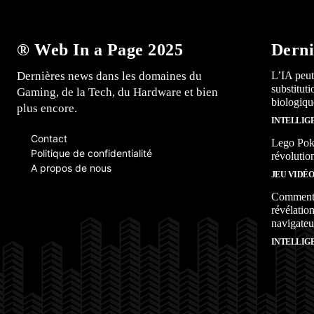
® Web In a Page 2025
Derni
Dernières news dans les domaines du
L’IA peut
substitut
Gaming, de la Tech, du Hardware et bien
biologiqu
plus encore.
INTELLIG
Contact
Lego Poké
Politique de confidentialité
révolutio
A propos de nous
JEU VIDÉ
Comment l
révélation
navigateu
INTELLIG