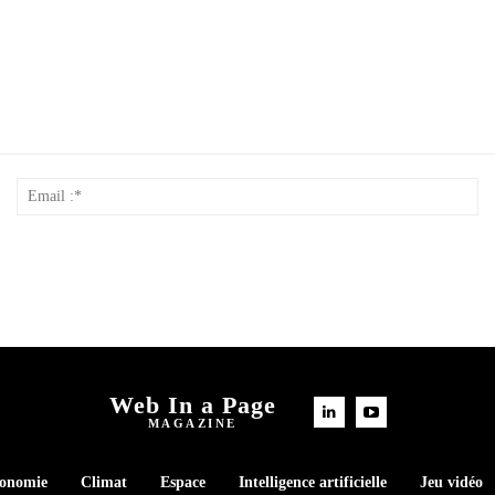
Nom
Em
*
:*
Web In a Page
MAGAZINE
conomie
Climat
Espace
Intelligence artificielle
Jeu vidéo