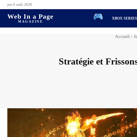
jeu 6 août 2026
Web In a Page
XBOX SERIE
MAGAZINE
Accueil
J
Stratégie et Frisson