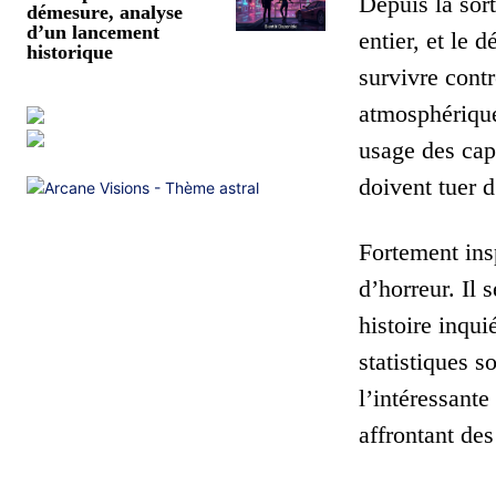
Depuis la sor
démesure, analyse
d’un lancement
entier, et le
historique
survivre contr
atmosphérique 
usage des capa
doivent tuer d
Fortement insp
d’horreur. Il 
histoire inqui
statistiques s
l’intéressant
affrontant de