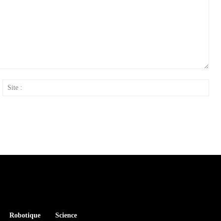
ail
Site
:
Robotique
Science