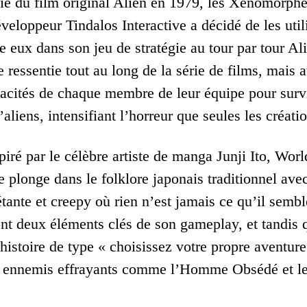
tie du film original Alien en 1979, les Xenomorph
 développeur Tindalos Interactive a décidé de les 
e eux dans son jeu de stratégie au tour par tour Ali
ressentie tout au long de la série de films, mais a
cités de chaque membre de leur équipe pour survivr
’aliens, intensifiant l’horreur que seules les créati
iré par le célèbre artiste de manga Junji Ito, Wor
se plonge dans le folklore japonais traditionnel av
étante et creepy où rien n’est jamais ce qu’il sembl
ont deux éléments clés de son gameplay, et tandis qu
e histoire de type « choisissez votre propre aventu
s ennemis effrayants comme l’Homme Obsédé et l