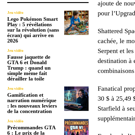
ajoute de nou
pour l’Upgrad
Jeu vidéo
Lego Pokémon Smart
Play : 5 révélations
sur la révolution (sans
Shattered Spac
écran) qui arrive en
cachée, le mo
2026
Serpent et les
Jeu vidéo
Fausse jaquette de
destination à
GTA 6 et Donald
Trump : quand un
combinaisons 
simple mème fait
dérailler la toile
Fanatical pro
Jeu vidéo
Gamification et
30 $ à 25,49 
narration numérique
: les nouveaux leviers
Starfield à s
de la concentration
supplémentair
Jeu vidéo
Précommandes GTA
6 : Le prix de la