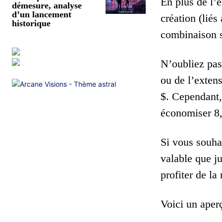
En plus de l’
démesure, analyse
d’un lancement
création (lié
historique
combinaison s
N’oubliez pas
ou de l’exten
$. Cependant,
économiser 8,
Si vous souhai
valable que j
profiter de l
Voici un aperç