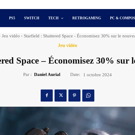
S
PS5
SWITCH
TECH
RETROGAMING
PC & COMPO
Jeu vidéo
Starfield : Shattered Space - Économisez 30% sur le nouv
Jeu vidéo
ttered Space – Économisez 30% sur 
Par :
Daniel Aurial
Date:
1 octobre 2024