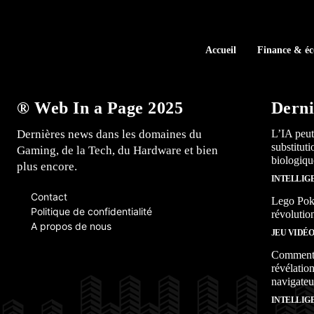
Accueil
Finance & é
® Web In a Page 2025
Derni
Dernières news dans les domaines du
L’IA peut
substitut
Gaming, de la Tech, du Hardware et bien
biologiqu
plus encore.
INTELLIG
Contact
Lego Poké
Politique de confidentialité
révolutio
A propos de nous
JEU VIDÉ
Comment l
révélation
navigateu
INTELLIG