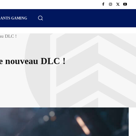
SANTS GAMING
eau DLC !
le nouveau DLC !