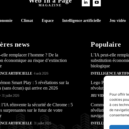
Web In a Page
MAGAZINE
conomie
Climat
Espace
Intelligence artificielle
Jeu vidéo
ères news
Populaire
-elle remplacer l’homme ? De la
L’IA peut-elle rempl
ion économique au risque d’extinction
substitution économi
e
biologique
ENCE ARTIFICIELLE
4 août 2026
INTELLIGENCE ARTIFI
mon Smart Play : 5 révélations sur la
Lego Pokémon Smart P
n (sans écran) qui arrive en 2026
révolution (sans écra
Pour offrir 
O
31 juillet 2026
JEU VIDÉO
31 juillet 2026
cookies pour
’IA réinvente la sécurité de Chrome : 5
Comment l’IA réinven
à ces techn
s surprenantes sur le futur de votre
révélations surprenan
de navigatio
consentement
r
navigateur
ENCE ARTIFICIELLE
31 juillet 2026
INTELLIGENCE ARTIFI