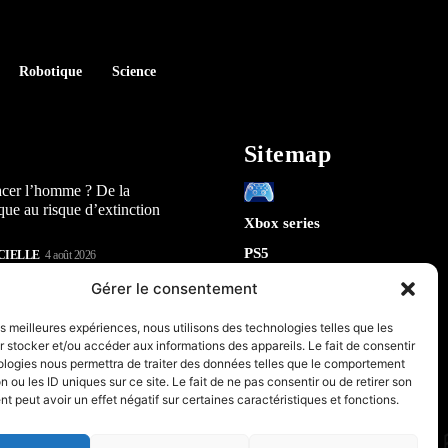
Robotique
Science
Sitemap
acer l’homme ? De la
que au risque d’extinction
Xbox series
PS5
CIELLE
4 août 2026
Switch
lay : 5 révélations sur la
Gérer le consentement
n) qui arrive en 2026
Tech
les meilleures expériences, nous utilisons des technologies telles que les
IA
 stocker et/ou accéder aux informations des appareils. Le fait de consentir
te la sécurité de Chrome : 5
Robotique
ologies nous permettra de traiter des données telles que le comportement
tes sur le futur de votre
n ou les ID uniques sur ce site. Le fait de ne pas consentir ou de retirer son
Espace
 peut avoir un effet négatif sur certaines caractéristiques et fonctions.
retrogaming
CIELLE
31 juillet 2026