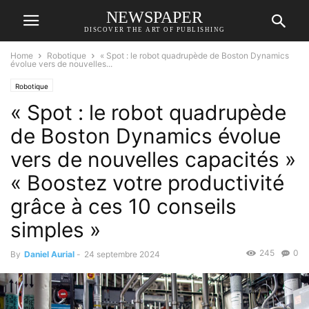
NEWSPAPER
DISCOVER THE ART OF PUBLISHING
Home
Robotique
« Spot : le robot quadrupède de Boston Dynamics
évolue vers de nouvelles...
Robotique
« Spot : le robot quadrupède
de Boston Dynamics évolue
vers de nouvelles capacités »
« Boostez votre productivité
grâce à ces 10 conseils
simples »
245
0
By
Daniel Aurial
-
24 septembre 2024