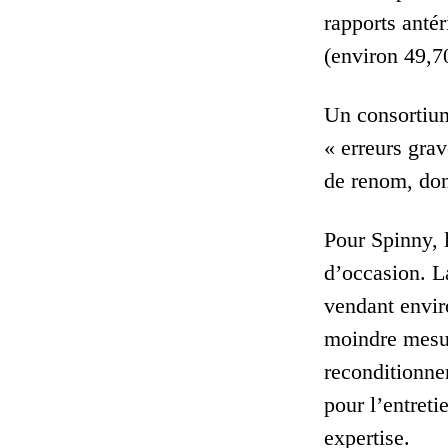
rapports anté
(environ 49,70
Un consortium
« erreurs gra
de renom, don
Pour Spinny, 
d’occasion. L
vendant envir
moindre mesur
reconditionnem
pour l’entret
expertise.