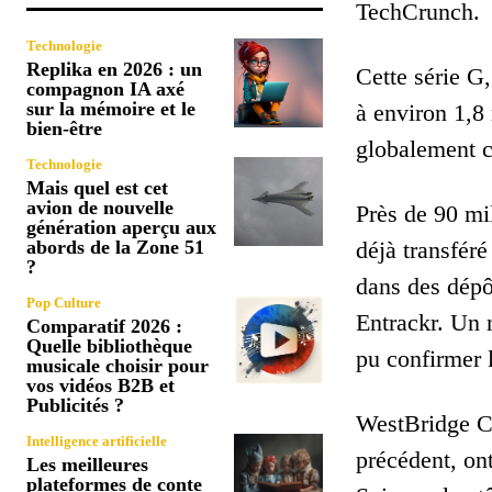
TechCrunch.
Technologie
Replika en 2026 : un
Cette série G
compagnon IA axé
sur la mémoire et le
à environ 1,8 
bien-être
globalement c
Technologie
Mais quel est cet
avion de nouvelle
Près de 90 mil
génération aperçu aux
abords de la Zone 51
déjà transféré
?
dans des dépô
Pop Culture
Entrackr. Un n
Comparatif 2026 :
Quelle bibliothèque
pu confirmer l
musicale choisir pour
vos vidéos B2B et
Publicités ?
WestBridge Ca
Intelligence artificielle
précédent, ont
Les meilleures
plateformes de conte