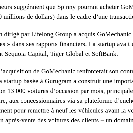
rieurs suggéraient que Spinny pourrait acheter GoM
 millions de dollars) dans le cadre d’une transacti
 dirigé par Lifelong Group a acquis GoMechanic e
ves » dans ses rapports financiers. La startup avai
t Sequoia Capital, Tiger Global et SoftBank.
l’acquisition de GoMechanic renforcerait son contr
a startup basée à Gurugram a construit une importa
on 13 000 voitures d’occasion par mois, principal
e, aux concessionnaires via sa plateforme d’enchè
ent pour remettre à neuf les véhicules avant la ven
ien après-vente des voitures des clients – un doma