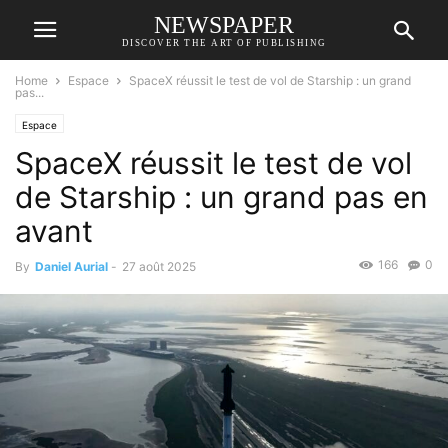
NEWSPAPER
DISCOVER THE ART OF PUBLISHING
Home
Espace
SpaceX réussit le test de vol de Starship : un grand
pas...
Espace
SpaceX réussit le test de vol
de Starship : un grand pas en
avant
166
0
By
Daniel Aurial
-
27 août 2025