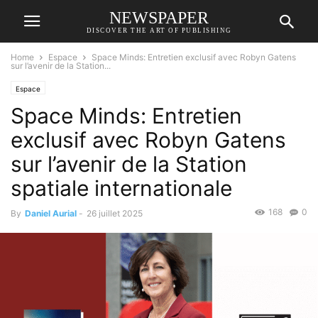
NEWSPAPER
DISCOVER THE ART OF PUBLISHING
Home
Espace
Space Minds: Entretien exclusif avec Robyn Gatens
sur l’avenir de la Station...
Espace
Space Minds: Entretien
exclusif avec Robyn Gatens
sur l’avenir de la Station
spatiale internationale
168
0
By
Daniel Aurial
-
26 juillet 2025