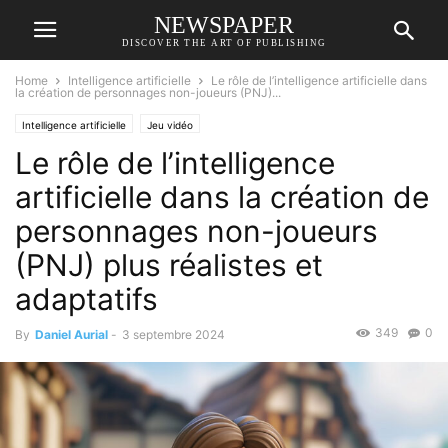
NEWSPAPER
DISCOVER THE ART OF PUBLISHING
Home
Intelligence artificielle
Le rôle de l’intelligence artificielle dans
la création de personnages non-joueurs (PNJ)...
Intelligence artificielle
Jeu vidéo
Le rôle de l’intelligence
artificielle dans la création de
personnages non-joueurs
(PNJ) plus réalistes et
adaptatifs
349
0
By
Daniel Aurial
-
3 septembre 2024