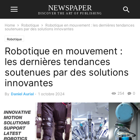
NEWSPAPER
DISCOVER THE ART OF PUBLISHING
Home
Robotique
Robotique en mouvement : les dernières tendances
soutenues par des solutions innovantes
Robotique
Robotique en mouvement :
les dernières tendances
soutenues par des solutions
innovantes
254
0
By
Daniel Aurial
-
1 octobre 2024