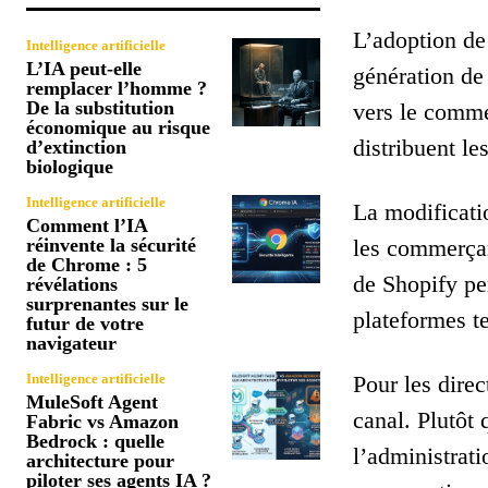
L’adoption de
Intelligence artificielle
L’IA peut-elle
génération de
remplacer l’homme ?
De la substitution
vers le commer
économique au risque
distribuent le
d’extinction
biologique
Intelligence artificielle
La modificatio
Comment l’IA
réinvente la sécurité
les commerçan
de Chrome : 5
de Shopify pe
révélations
surprenantes sur le
plateformes t
futur de votre
navigateur
Intelligence artificielle
Pour les dire
MuleSoft Agent
canal. Plutôt
Fabric vs Amazon
Bedrock : quelle
l’administrat
architecture pour
piloter ses agents IA ?