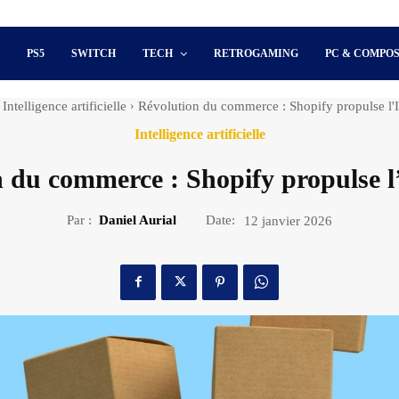
S
PS5
SWITCH
TECH
RETROGAMING
PC & COMPO
Intelligence artificielle
Révolution du commerce : Shopify propulse l'I
Intelligence artificielle
 du commerce : Shopify propulse l
Par :
Daniel Aurial
Date:
12 janvier 2026