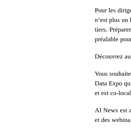
Pour les dirig
n’est plus un 
tiers. Prépar
préalable pour
Découvrez aus
Vous souhaitez
Data Expo qui
et est co-loc
AI News est a
et des webinai