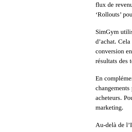
flux de reven
‘Rollouts’ pou
SimGym utilis
d’achat. Cela
conversion en 
résultats des 
En complément
changements p
acheteurs. Pou
marketing.
Au-delà de l’I