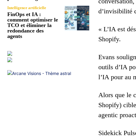
conversation,
Intelligence artificielle
d’invisibilit
FinOps et IA :
comment optimiser le
TCO et éliminer la
« L’IA est dé
redondance des
agents
Shopify.
Evans soulign
outils d’IA p
l’IA pour au 
Alors que le c
Shopify) cible
agentic proac
Sidekick Puls