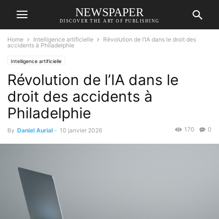
NEWSPAPER
DISCOVER THE ART OF PUBLISHING
Home
Intelligence artificielle
Révolution de l’IA dans le droit des
accidents à Philadelphie
Intelligence artificielle
Révolution de l’IA dans le
droit des accidents à
Philadelphie
170
0
By
Daniel Aurial
-
10 janvier 2026