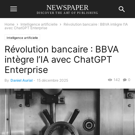
NEWSPAPER
DISCOVER THE ART OF PUBLISHING
Home
Intelligence artificielle
Révolution bancaire : BBVA intègre l’IA
avec ChatGPT Enterprise
Intelligence artificielle
Révolution bancaire : BBVA
intègre l’IA avec ChatGPT
Enterprise
142
0
By
Daniel Aurial
-
15 décembre 2025