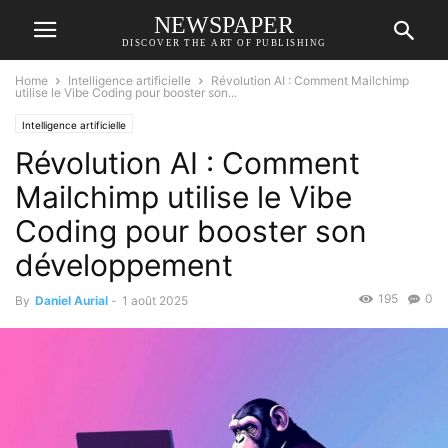
NEWSPAPER
DISCOVER THE ART OF PUBLISHING
Home
Intelligence artificielle
Révolution AI : Comment Mailchimp
utilise le Vibe Coding pour booster son...
Intelligence artificielle
Révolution AI : Comment
Mailchimp utilise le Vibe
Coding pour booster son
développement
195
0
By
Daniel Aurial
-
1 août 2025