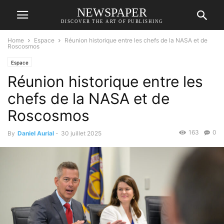
NEWSPAPER
DISCOVER THE ART OF PUBLISHING
Home
Espace
Réunion historique entre les chefs de la NASA et de
Roscosmos
Espace
Réunion historique entre les
chefs de la NASA et de
Roscosmos
163
0
By
Daniel Aurial
-
30 juillet 2025