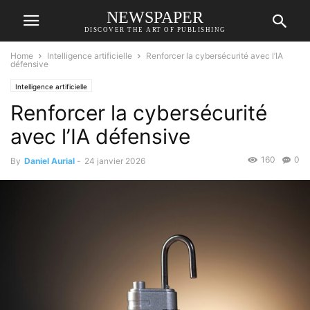
NEWSPAPER
DISCOVER THE ART OF PUBLISHING
Home
Intelligence artificielle
Renforcer la cybersécurité avec l’IA
défensive
Intelligence artificielle
Renforcer la cybersécurité
avec l’IA défensive
160
0
By
Daniel Aurial
-
24 janvier 2026