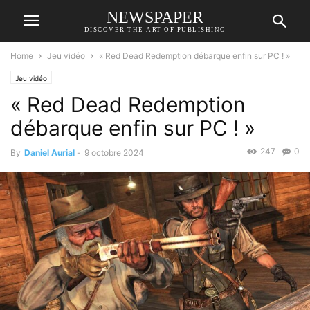
NEWSPAPER
DISCOVER THE ART OF PUBLISHING
Home
Jeu vidéo
« Red Dead Redemption débarque enfin sur PC ! »
Jeu vidéo
« Red Dead Redemption
débarque enfin sur PC ! »
247
0
By
Daniel Aurial
-
9 octobre 2024