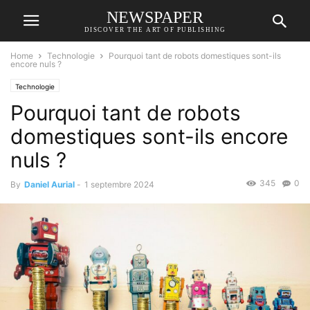
NEWSPAPER
DISCOVER THE ART OF PUBLISHING
Home
Technologie
Pourquoi tant de robots domestiques sont-ils
encore nuls ?
Technologie
Pourquoi tant de robots
domestiques sont-ils encore
nuls ?
345
0
By
Daniel Aurial
-
1 septembre 2024