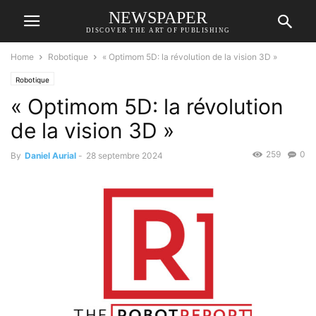
NEWSPAPER
DISCOVER THE ART OF PUBLISHING
Home
Robotique
« Optimom 5D: la révolution de la vision 3D »
Robotique
« Optimom 5D: la révolution
de la vision 3D »
259
0
By
Daniel Aurial
-
28 septembre 2024