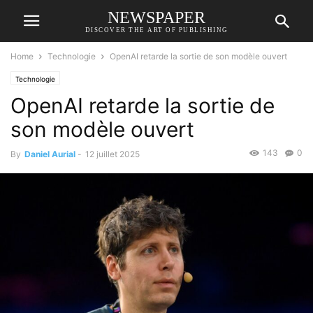
NEWSPAPER
DISCOVER THE ART OF PUBLISHING
Home
Technologie
OpenAI retarde la sortie de son modèle ouvert
Technologie
OpenAI retarde la sortie de
son modèle ouvert
143
0
By
Daniel Aurial
-
12 juillet 2025