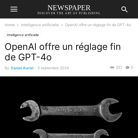
NEWSPAPER
DISCOVER THE ART OF PUBLISHING
Home
Intelligence artificielle
OpenAI offre un réglage fin de GPT-4o
Intelligence artificielle
OpenAI offre un réglage fin
de GPT-4o
357
0
By
Daniel Aurial
-
5 septembre 2024