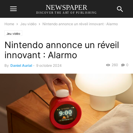
NEWSPAPER
DISCOVER THE ART OF PUBLISHING
Home
Jeu vidéo
Nintendo annonce un réveil innovant : Alarmo
Jeu vidéo
Nintendo annonce un réveil
innovant : Alarmo
260
0
By
Daniel Aurial
-
9 octobre 2024