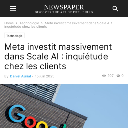
NEWSPAPER
DISCOVER THE ART OF PUBLISHING
Home
Technologie
Meta investit massivement dans Scale AI :
inquiétude chez les clients
Technologie
Meta investit massivement
dans Scale AI : inquiétude
chez les clients
207
0
By
Daniel Aurial
-
15 juin 2025