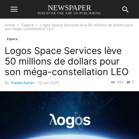
NEWSPAPER
DISCOVER THE ART OF PUBLISHING
Home
Espace
Logos Space Services lève 50 millions de dollars pour
son méga-constellation LEO
Espace
Logos Space Services lève
50 millions de dollars pour
son méga-constellation LEO
264
0
By
Daniel Aurial
-
12 juin 2025