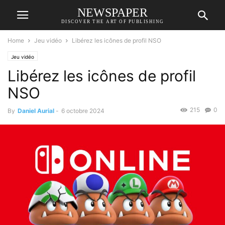
NEWSPAPER
DISCOVER THE ART OF PUBLISHING
Home
Jeu vidéo
Libérez les icônes de profil NSO
Jeu vidéo
Libérez les icônes de profil
NSO
215
0
By
Daniel Aurial
-
6 octobre 2024