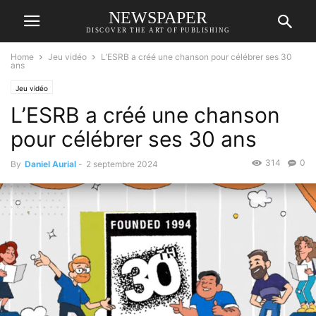
NEWSPAPER
DISCOVER THE ART OF PUBLISHING
Home
Jeu vidéo
L’ESRB a créé une chanson pour célébrer ses 30
ans
Jeu vidéo
L’ESRB a créé une chanson
pour célébrer ses 30 ans
314
0
By
Daniel Aurial
-
2 septembre 2024