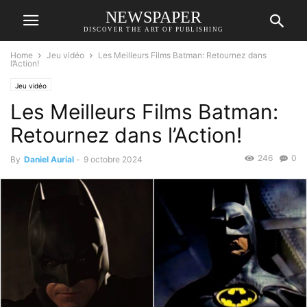
NEWSPAPER
DISCOVER THE ART OF PUBLISHING
Home
Jeu vidéo
Les Meilleurs Films Batman: Retournez dans
l’Action!
Jeu vidéo
Les Meilleurs Films Batman:
Retournez dans l’Action!
246
0
By
Daniel Aurial
-
9 octobre 2024