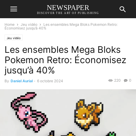
NEWSPAPER
DISCOVER THE ART OF PUBLISHING
Home
Jeu vidéo
Les ensembles Mega Bloks Pokemon Retro:
Économisez jusqu’à 40%
Jeu vidéo
Les ensembles Mega Bloks
Pokemon Retro: Économisez
jusqu’à 40%
220
0
By
Daniel Aurial
-
6 octobre 2024