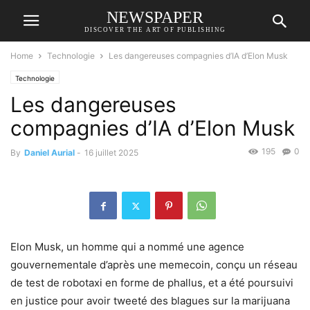
NEWSPAPER
DISCOVER THE ART OF PUBLISHING
Home
Technologie
Les dangereuses compagnies d’IA d’Elon Musk
Technologie
Les dangereuses
compagnies d’IA d’Elon Musk
195
0
By
Daniel Aurial
-
16 juillet 2025
Elon Musk, un homme qui a nommé une agence
gouvernementale d’après une memecoin, conçu un réseau
de test de robotaxi en forme de phallus, et a été poursuivi
en justice pour avoir tweeté des blagues sur la marijuana