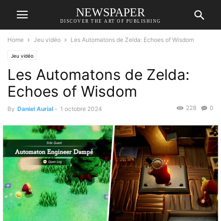
NEWSPAPER
DISCOVER THE ART OF PUBLISHING
Home
Jeu vidéo
Les Automatons de Zelda: Echoes of Wisdom
Jeu vidéo
Les Automatons de Zelda:
Echoes of Wisdom
228
0
By
Daniel Aurial
-
1 octobre 2024