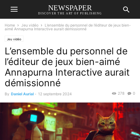
NEWSPAPER
DISCOVER THE ART OF PUBLISHING
Home
Jeu vidéo
L’ensemble du personnel de l’éditeur de jeux bien-
aimé Annapurna Interactive aurait démissionné
Jeu vidéo
L’ensemble du personnel de
l’éditeur de jeux bien-aimé
Annapurna Interactive aurait
démissionné
278
0
By
Daniel Aurial
-
12 septembre 2024