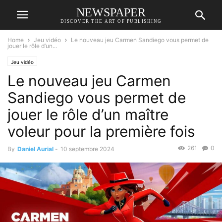
NEWSPAPER
DISCOVER THE ART OF PUBLISHING
Home
Jeu vidéo
Le nouveau jeu Carmen Sandiego vous permet de
jouer le rôle d’un...
Jeu vidéo
Le nouveau jeu Carmen
Sandiego vous permet de
jouer le rôle d’un maître
voleur pour la première fois
261
0
By
Daniel Aurial
-
10 septembre 2024