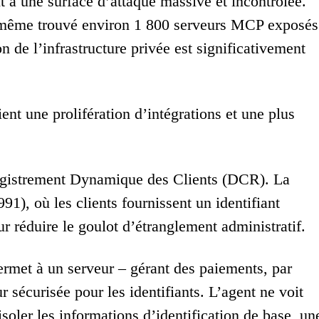
t à une surface d’attaque massive et incontrôlée.
ont même trouvé environ 1 800 serveurs MCP exposés
on de l’infrastructure privée est significativement
nt une prolifération d’intégrations et une plus
nregistrement Dynamique des Clients (DCR). La
91), où les clients fournissent un identifiant
 réduire le goulot d’étranglement administratif.
ermet à un serveur – gérant des paiements, par
 sécurisée pour les identifiants. L’agent ne voit
isoler les informations d’identification de base, un