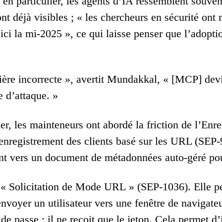
 en particulier, les agents d’IA ressemblent souven
ont déjà visibles ; « les chercheurs en sécurité 
’ici la mi-2025 », ce qui laisse penser que l’adopti
ière incorrecte », avertit Mundakkal, « [MCP] devie
e d’attaque. »
er, les mainteneurs ont abordé la friction de l’E
’enregistrement des clients basé sur les URL (SEP-9
nt vers un document de métadonnées auto-géré pour
la « Solicitation de Mode URL » (SEP-1036). Elle p
voyer un utilisateur vers une fenêtre de navigateur
de passe ; il ne reçoit que le jeton. Cela permet d’