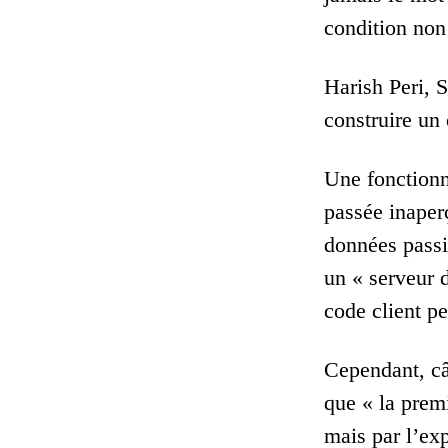
condition non
Harish Peri, 
construire un
Une fonctionna
passée inaperç
données passif
un « serveur 
code client p
Cependant, câ
que « la prem
mais par l’exp