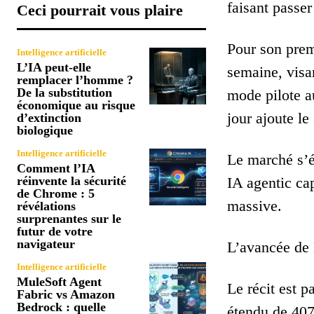
faisant passer
Ceci pourrait vous plaire
Pour son premi
Intelligence artificielle
L’IA peut-elle
semaine, visa
remplacer l’homme ?
De la substitution
mode pilote 
économique au risque
jour ajoute le
d’extinction
biologique
Intelligence artificielle
Le marché s’él
Comment l’IA
réinvente la sécurité
IA agentic ca
de Chrome : 5
massive.
révélations
surprenantes sur le
futur de votre
navigateur
L’avancée de 
Intelligence artificielle
MuleSoft Agent
Le récit est p
Fabric vs Amazon
Bedrock : quelle
étendu de 407