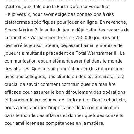
d’autres jeux, tels que la Earth Defence Force 6 et
Helldivers 2, pour avoir exigé des connexions à des
plateformes spécifiques pour jouer en ligne. En revanche,
Space Marine 2, la suite du jeu, a déjà battu des records de
la franchise Warhammer. Près de 250 000 joueurs ont
démarré le jeu sur Steam, dépassant ainsi le nombre de
joueurs simultanés précédent de Total Warhammer III. La
communication est un élément essentiel dans le monde
des affaires. Que ce soit pour échanger des informations
avec des collègues, des clients ou des partenaires, il est
crucial de savoir comment communiquer de manière
efficace pour assurer le bon déroulement des opérations
et favoriser la croissance de l’entreprise. Dans cet article,
nous allons aborder l’importance de la communication
dans le monde des affaires et donner quelques conseils
pour améliorer ses compétences en la matière.