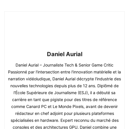
Daniel Aurial
Daniel Aurial – Journaliste Tech & Senior Game Critic
Passionné par l'intersection entre l'innovation matérielle et la
narration vidéoludique, Daniel Aurial décrypte l'industrie des
nouvelles technologies depuis plus de 12 ans. Diplômé de
l'École Supérieure de Journalisme (ESJ), il a débuté sa
carrière en tant que pigiste pour des titres de référence
comme Canard PC et Le Monde Pixels, avant de devenir
rédacteur en chef adjoint pour plusieurs plateformes
spécialisées en hardware. Expert reconnu du marché des
consoles et des architectures GPU, Daniel combine une