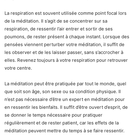
La respiration est souvent utilisée comme point focal lors
de la méditation. Il s’agit de se concentrer sur sa
respiration, de ressentir l’air entrer et sortir de ses
poumons, de rester présent à chaque instant. Lorsque des
pensées viennent perturber votre méditation, il suffit de
les observer et de les laisser passer, sans s’accrocher à
elles. Revenez toujours à votre respiration pour retrouver
votre centre.
La méditation peut être pratiquée par tout le monde, quel
que soit son âge, son sexe ou sa condition physique. Il
n’est pas nécessaire d’être un expert en méditation pour
en ressentir les bienfaits. Il suffit d’être ouvert d’esprit, de
se donner le temps nécessaire pour pratiquer
régulièrement et de rester patient, car les effets de la
méditation peuvent mettre du temps à se faire ressentir.