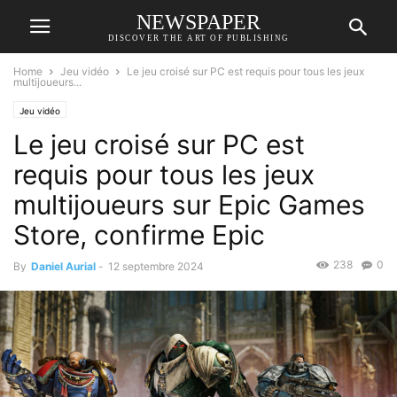
NEWSPAPER
DISCOVER THE ART OF PUBLISHING
Home
Jeu vidéo
Le jeu croisé sur PC est requis pour tous les jeux
multijoueurs...
Jeu vidéo
Le jeu croisé sur PC est
requis pour tous les jeux
multijoueurs sur Epic Games
Store, confirme Epic
238
0
By
Daniel Aurial
-
12 septembre 2024