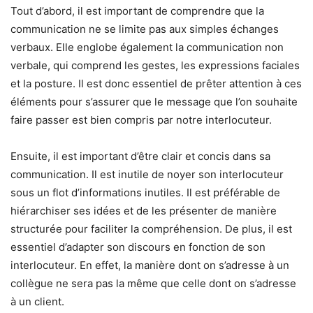
Tout d’abord, il est important de comprendre que la
communication ne se limite pas aux simples échanges
verbaux. Elle englobe également la communication non
verbale, qui comprend les gestes, les expressions faciales
et la posture. Il est donc essentiel de prêter attention à ces
éléments pour s’assurer que le message que l’on souhaite
faire passer est bien compris par notre interlocuteur.
Ensuite, il est important d’être clair et concis dans sa
communication. Il est inutile de noyer son interlocuteur
sous un flot d’informations inutiles. Il est préférable de
hiérarchiser ses idées et de les présenter de manière
structurée pour faciliter la compréhension. De plus, il est
essentiel d’adapter son discours en fonction de son
interlocuteur. En effet, la manière dont on s’adresse à un
collègue ne sera pas la même que celle dont on s’adresse
à un client.