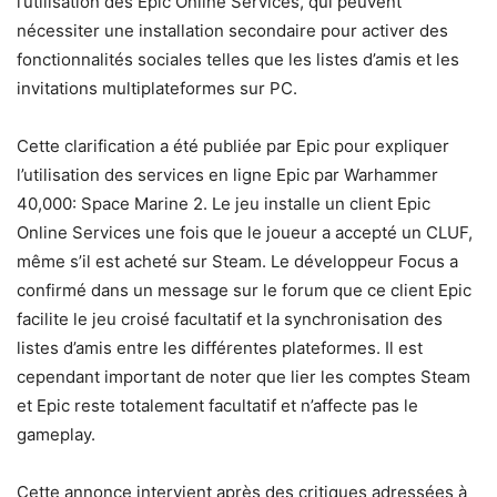
l’utilisation des Epic Online Services, qui peuvent
nécessiter une installation secondaire pour activer des
fonctionnalités sociales telles que les listes d’amis et les
invitations multiplateformes sur PC.
Cette clarification a été publiée par Epic pour expliquer
l’utilisation des services en ligne Epic par Warhammer
40,000: Space Marine 2. Le jeu installe un client Epic
Online Services une fois que le joueur a accepté un CLUF,
même s’il est acheté sur Steam. Le développeur Focus a
confirmé dans un message sur le forum que ce client Epic
facilite le jeu croisé facultatif et la synchronisation des
listes d’amis entre les différentes plateformes. Il est
cependant important de noter que lier les comptes Steam
et Epic reste totalement facultatif et n’affecte pas le
gameplay.
Cette annonce intervient après des critiques adressées à