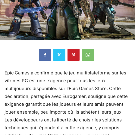
Epic Games a confirmé que le jeu multiplateforme sur les
vitrines PC est une exigence pour tous les jeux
multijoueurs disponibles sur l’Epic Games Store. Cette
déclaration, partagée avec Eurogamer, souligne que cette
exigence garantit que les joueurs et leurs amis peuvent
jouer ensemble, peu importe où ils achètent leurs jeux.
Les développeurs ont la liberté de choisir les solutions
techniques qui répondent à cette exigence, y compris