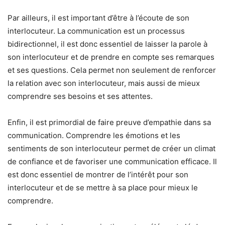
Par ailleurs, il est important d’être à l’écoute de son
interlocuteur. La communication est un processus
bidirectionnel, il est donc essentiel de laisser la parole à
son interlocuteur et de prendre en compte ses remarques
et ses questions. Cela permet non seulement de renforcer
la relation avec son interlocuteur, mais aussi de mieux
comprendre ses besoins et ses attentes.
Enfin, il est primordial de faire preuve d’empathie dans sa
communication. Comprendre les émotions et les
sentiments de son interlocuteur permet de créer un climat
de confiance et de favoriser une communication efficace. Il
est donc essentiel de montrer de l’intérêt pour son
interlocuteur et de se mettre à sa place pour mieux le
comprendre.