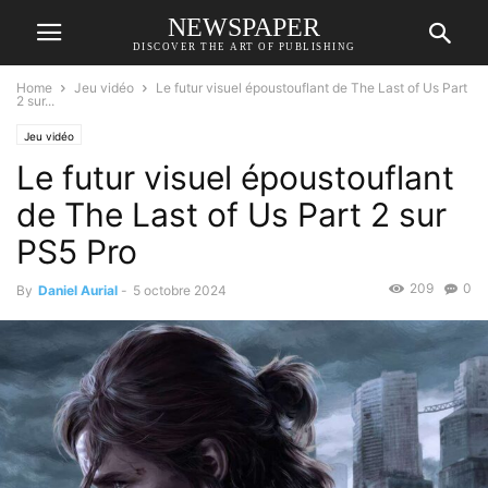
NEWSPAPER
DISCOVER THE ART OF PUBLISHING
Home
Jeu vidéo
Le futur visuel époustouflant de The Last of Us Part
2 sur...
Jeu vidéo
Le futur visuel époustouflant
de The Last of Us Part 2 sur
PS5 Pro
209
0
By
Daniel Aurial
-
5 octobre 2024