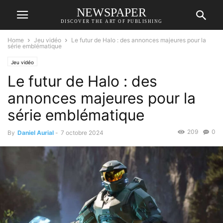
NEWSPAPER
DISCOVER THE ART OF PUBLISHING
Home
Jeu vidéo
Le futur de Halo : des annonces majeures pour la
série emblématique
Jeu vidéo
Le futur de Halo : des
annonces majeures pour la
série emblématique
209
0
By
Daniel Aurial
-
7 octobre 2024