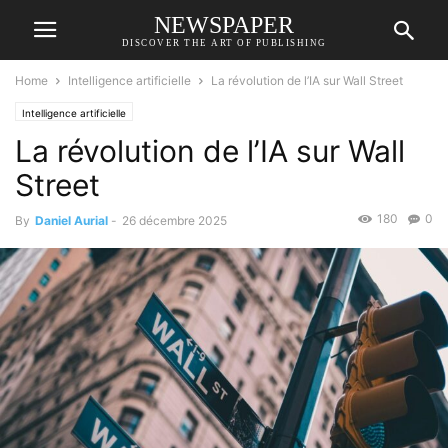
NEWSPAPER
DISCOVER THE ART OF PUBLISHING
Home
Intelligence artificielle
La révolution de l’IA sur Wall Street
Intelligence artificielle
La révolution de l’IA sur Wall
Street
180
0
By
Daniel Aurial
-
26 décembre 2025