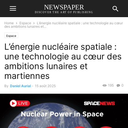
NEWSPAPER
DISCOVER THE ART OF PUBLISHING
Home
Espace
L’énergie nucléaire spatiale : une technologie au cœur
des ambitions lunaires et...
Espace
L’énergie nucléaire spatiale :
une technologie au cœur des
ambitions lunaires et
martiennes
195
0
By
Daniel Aurial
-
15 août 2025