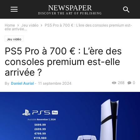
NEWSPAPER
DISCOVER THE ART OF PUBLISHING
Home
Jeu vidéo
PS5 Pro à 700 € : L’ère des consoles premium est-
elle arrivée...
Jeu vidéo
PS5 Pro à 700 € : L’ère des
consoles premium est-elle
arrivée ?
268
0
By
Daniel Aurial
-
11 septembre 2024