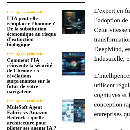
L’expert en f
Intelligence artificielle
L’IA peut-elle
l’adoption de
remplacer l’homme ?
De la substitution
Cette vitesse 
économique au risque
transformatio
d’extinction
biologique
DeepMind, est 
Intelligence artificielle
Industrielle, 
Comment l’IA
réinvente la sécurité
de Chrome : 5
L’intelligence
révélations
surprenantes sur le
utilisent régu
futur de votre
navigateur
cognitives et 
Intelligence artificielle
conception rap
MuleSoft Agent
Fabric vs Amazon
entreprises qu
Bedrock : quelle
architecture pour
piloter ses agents IA ?