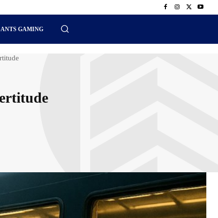
SANTS GAMING
rtitude
ertitude