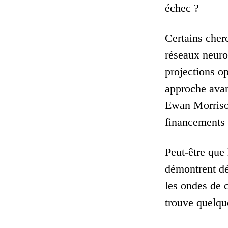
échec ?
Certains cher
réseaux neuro
projections o
approche avan
Ewan Morrison
financements d
Peut-être que
démontrent dé
les ondes de 
trouve quelque