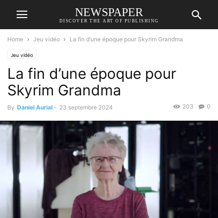
NEWSPAPER
DISCOVER THE ART OF PUBLISHING
Home
Jeu vidéo
La fin d’une époque pour Skyrim Grandma
Jeu vidéo
La fin d’une époque pour
Skyrim Grandma
203
0
By
Daniel Aurial
-
23 septembre 2024