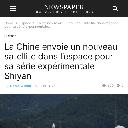
NEWSPAPER
DISCOVER THE ART OF PUBLISHING
Home
Espace
La Chine envoie un nouveau satellite dans l’espace
pour sa série expérimentale...
Espace
La Chine envoie un nouveau
satellite dans l’espace pour
sa série expérimentale
Shiyan
235
0
By
Daniel Aurial
-
5 juillet 2025