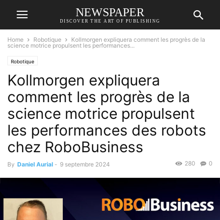
NEWSPAPER
DISCOVER THE ART OF PUBLISHING
Home
Robotique
Kollmorgen expliquera comment les progrès de la
science motrice propulsent les performances...
Robotique
Kollmorgen expliquera
comment les progrès de la
science motrice propulsent
les performances des robots
chez RoboBusiness
280
0
By
Daniel Aurial
-
9 septembre 2024