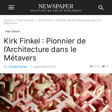
NEWSPAPER
DISCOVER THE ART OF PUBLISHING
Home
Pop Culture
Kirk Finkel : Pionnier de l’Architecture dans le
Métavers
Pop Culture
Kirk Finkel : Pionnier de
l’Architecture dans le
Métavers
318
0
By
Daniel Aurial
-
1 septembre 2024