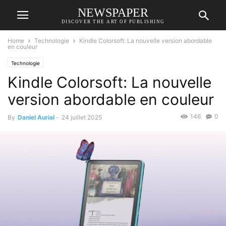
NEWSPAPER
DISCOVER THE ART OF PUBLISHING
Home
Technologie
Kindle Colorsoft: La nouvelle version abordable
en couleur
Technologie
Kindle Colorsoft: La nouvelle
version abordable en couleur
146
0
By
Daniel Aurial
-
24 juillet 2025