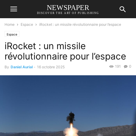
NEWSPAPER
DISCOVER THE ART OF PUBLISHING
Home
Espace
iRocket : un missile révolutionnaire pour l’espace
Espace
iRocket : un missile
révolutionnaire pour l’espace
191
0
By
Daniel Aurial
-
16 octobre 2025