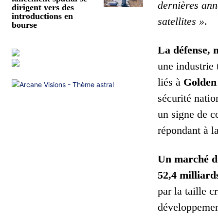
dernières ann
dirigent vers des
introductions en
satellites »
.
bourse
La défense, 
une industrie
liés à
Golden
sécurité nati
un signe de c
répondant à l
Un marché des
52,4 milliard
par la taille
développement