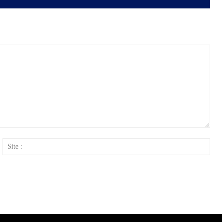
ail
Site
: