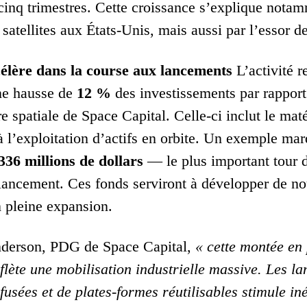
cinq trimestres.
Cette croissance s’explique notam
 satellites aux États-Unis, mais aussi par l’essor d
élère dans la course aux lancements
L’activité r
ne hausse de
12 %
des investissements par rapport 
re spatiale de Space Capital. Celle-ci inclut le maté
à l’exploitation d’actifs en orbite. Un exemple ma
336 millions de dollars
— le plus important tour 
 lancement. Ces fonds serviront à développer de no
n pleine expansion.
derson, PDG de Space Capital,
« cette montée en 
flète une mobilisation industrielle massive. Les l
 fusées et de plates-formes réutilisables stimule i