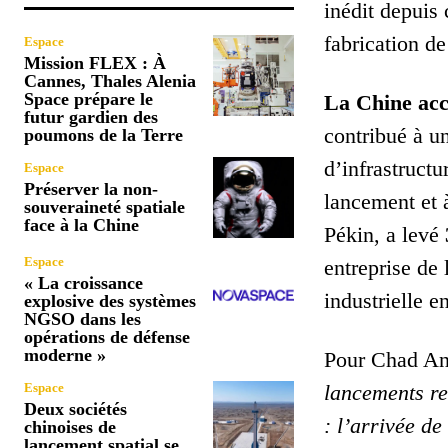
inédit depuis 
fabrication de
Espace
Mission FLEX : À
Cannes, Thales Alenia
Space prépare le
La Chine acc
futur gardien des
contribué à u
poumons de la Terre
d’infrastructu
Espace
Préserver la non-
lancement et 
souveraineté spatiale
face à la Chine
Pékin, a levé
Espace
entreprise de
« La croissance
industrielle e
explosive des systèmes
NGSO dans les
opérations de défense
moderne »
Pour Chad An
Espace
lancements re
Deux sociétés
: l’arrivée de
chinoises de
lancement spatial se